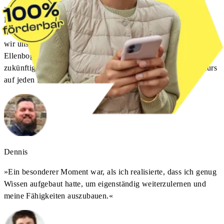
»
Ich habe einen sehr positiven Eindruck vom Kurs. Die
Kursteilnehmer:innen sind alle hoch motiviert und sehr
freundlich im Umgang miteinander. Es ist tatsächlich so, dass
wir uns gegenseitig unterstützen und helfen und es keine
Ellenbogenmentalität gibt, sondern wie dann sicherlich auch
zukünftig im Job, Teamarbeit gefragt ist. Das zeichnet den Kurs
auf jeden Fall aus.
«
Dennis
»
Ein besonderer Moment war, als ich realisierte, dass ich genug
Wissen aufgebaut hatte, um eigenständig weiterzulernen und
meine Fähigkeiten auszubauen.
«